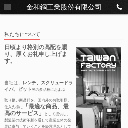
金和鋼工業股份有限公司
私たちについて
ニュース
製品紹介
私たちについて
ダウンロード
日頃より格別の高配を賜
り、厚くお礼申し上げま
連絡方法
す。
当社は、
レンチ、スクリュードラ
イバ、ビット
等の多品種におよぶ
取り扱い商品群を、国内外のお取引様、
「最適な商品、最
仕入先様に
高のサービス」
として提供し、
製造業の技術革新を通して産業全体の発
展に寄与していくことを経営理念として