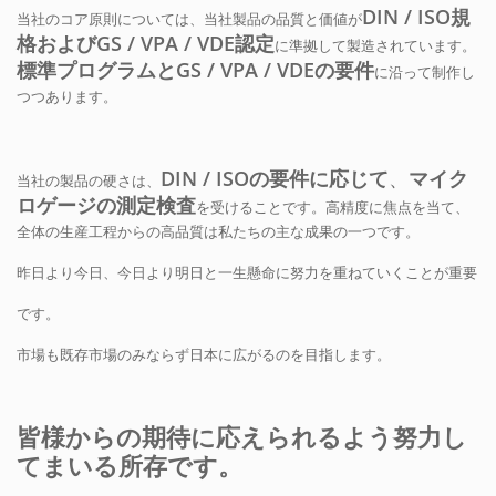
DIN / ISO規
当社のコア原則については、当社製品の品質と価値が
格およびGS / VPA / VDE認定
に準拠して製造されています。
標準プログラムとGS / VPA / VDEの要件
に沿って制作し
つつあります。
DIN / ISOの要件に応じて
、
マイク
当社の製品の硬さは、
ロゲージの測定検査
を受けることです。高精度に焦点を当て、
全体の生産工程からの高品質は私たちの主な成果の一つです。
昨日より今日、今日より明日と一生懸命に努力を重ねていくことが重要
です。
市場も既存市場のみならず日本に広がるのを目指します。
皆様からの期待に応えられるよう努力し
てまいる所存です。