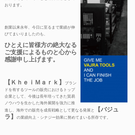
おります。
創業以来永年、今日に至るまで業績が伸
びてまいりましたのも、
ひとえに皆様方の絶大なる
ご支援によるものと心から
感謝申し上げます。
【ＫｈｅｉＭａｒｋ】
ブラン
ドを有するツールの販売におけるトップ
企業として、今後は長年培ってきた貿易
ノウハウを生かした海外展開を強力に推
【バジュ
進し、海外での販売を成長戦略として更なる発展と
ラ】
の業績向上・シナジー効果に努めてまいる所存です。