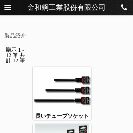
金和鋼工業股份有限公司
私たちについて
ニュース
製品紹介
製品紹介
ダウンロード
顯示 1 -
12 筆 共
連絡方法
計 12 筆
長いチューブソケット