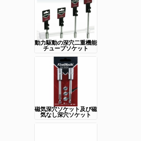
動力駆動の深穴二重機能
チューブソケット
磁気深穴ソケット及び磁
気なし深穴ソケット