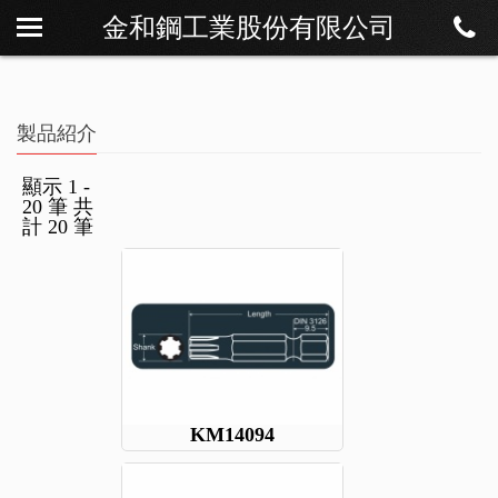
金和鋼工業股份有限公司
私たちについて
ニュース
製品紹介
製品紹介
ダウンロード
顯示 1 -
20 筆 共
連絡方法
計 20 筆
KM14094