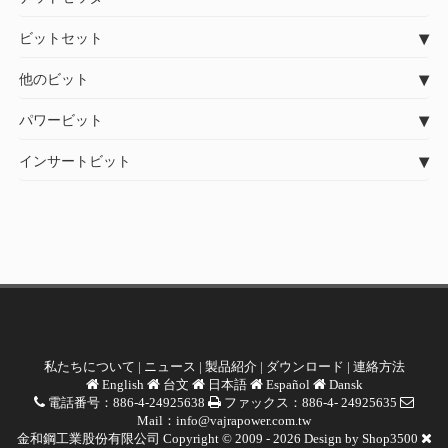
ビットセット
他のビット
パワービット
インサートビット
私たちについて
|
ニュース
|
製品紹介
|
ダウンロード
|
連絡方法
English
台文
日本語
Español
Dansk
電話番号：886-4-24925638
ファックス：886-4- 24925635
Mail：
info@vajrapower.com.tw
金和鋼工業股份有限公司 Copyright © 2009 - 2026 Design by
Shop3500