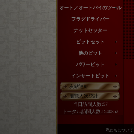
オート／オートバイのツール
フラグドライバー
ナットセッター
ビットセット
他のビット
パワービット
インサートビット
友站連結
瀏覽人次統計
当日訪問人数:57
トータル訪問人数:1540852
私たちについて