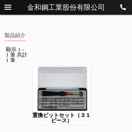
金和鋼工業股份有限公司
私たちについて
ニュース
製品紹介
製品紹介
ダウンロード
顯示 1 -
1 筆 共計
連絡方法
1 筆
置換ビットセット（３１
ピース）