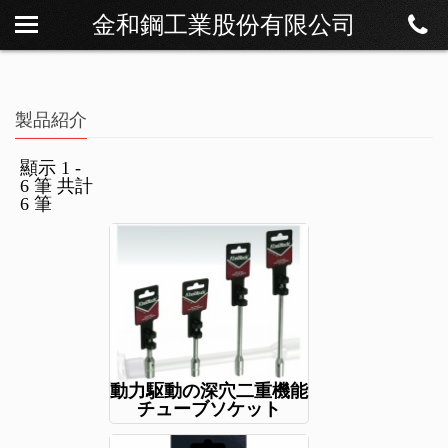
金和鋼工業股份有限公司
私たちについて
ニュース
製品紹介
製品紹介
ダウンロード
顯示 1 -
6 筆 共計
連絡方法
6 筆
動力駆動の深穴二重機能
チューブソケット