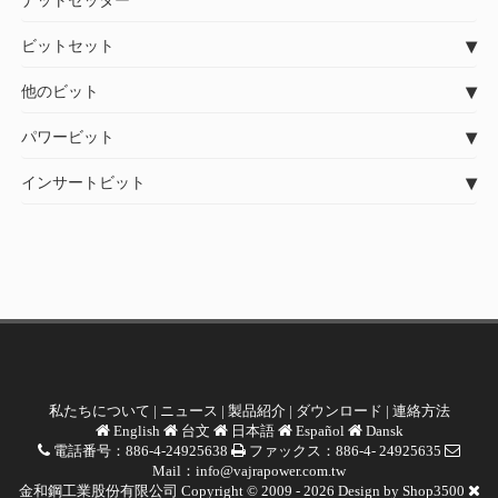
ナットセッター
ビットセット
他のビット
パワービット
インサートビット
私たちについて
|
ニュース
|
製品紹介
|
ダウンロード
|
連絡方法
English
台文
日本語
Español
Dansk
電話番号：886-4-24925638
ファックス：886-4- 24925635
Mail：
info@vajrapower.com.tw
金和鋼工業股份有限公司 Copyright © 2009 - 2026 Design by
Shop3500