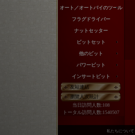
オート／オートバイのツール
フラグドライバー
ナットセッター
ビットセット
他のビット
パワービット
インサートビット
友站連結
瀏覽人次統計
当日訪問人数:108
トータル訪問人数:1540507
私たちについて