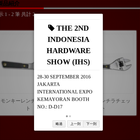
製品紹介
 1 - 2 筆 共計 2
THE 2ND
INDONESIA
HARDWARE
SHOW (IHS)
28-30 SEPTEMBER 2016
JAKARTA
INTERNATIONAL EXPO
KEMAYORAN BOOTH
モンキーレンチラチェッ
モンキーレンチラチェッ
NO.: D-D17
ト
ト
略過
上一則
下一則