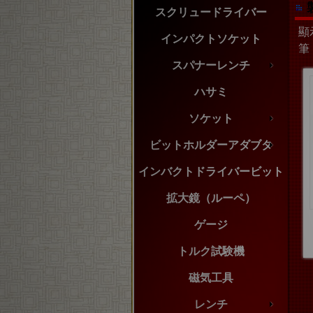
スクリュードライバー
顯示
インパクトソケット
筆
スパナーレンチ
ハサミ
ソケット
ビットホルダーアダブタ
インバクトドライバービット
拡大鏡（ルーペ）
ゲージ
トルク試験機
磁気工具
レンチ